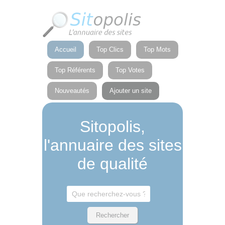
Panneau de gestion des cookies
Accueil
Top Clics
Top Mots
Top Référents
Top Votes
Nouveautés
Ajouter un site
Sitopolis,
l'annuaire des sites
de qualité