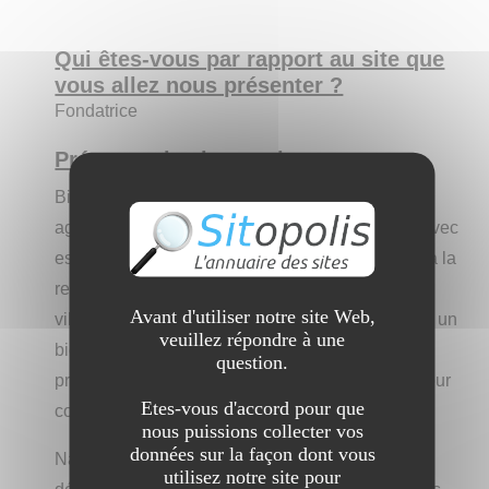
Qui êtes-vous par rapport au site que
vous allez nous présenter ?
Fondatrice
Présentez le site aux internautes :
Bienvenue sur le site de
Terrasse du Sud
, votre
agence immobilière spécialisée dans les biens avec
espaces extérieurs à Marseille. Que vous soyez à la
recherche d'un appartement avec terrasse, d'une
Avant d'utiliser notre site Web,
villa avec piscine, ou que vous souhaitiez vendre un
veuillez répondre à une
bien immobilier au meilleur prix, notre site vous
question.
propose une multitude de services sur-mesure pour
Etes-vous d'accord pour que
concrétiser vos projets.
nous puissions collecter vos
données sur la façon dont vous
Naviguez facilement à travers nos rubriques pour
utilisez notre site pour