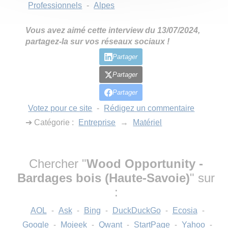
Professionnels
-
Alpes
Vous avez aimé cette interview du 13/07/2024,
partagez-la sur vos réseaux sociaux !
Partager
Partager
Partager
Votez pour ce site
-
Rédigez un commentaire
➔ Catégorie :
Entreprise
→
Matériel
Chercher "
Wood Opportunity -
Bardages bois (Haute-Savoie)
" sur
:
AOL
-
Ask
-
Bing
-
DuckDuckGo
-
Ecosia
-
Google
-
Mojeek
-
Qwant
-
StartPage
-
Yahoo
-