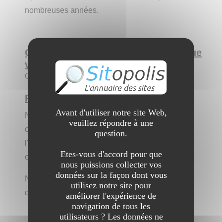
nombreuses années.
Qui êtes-vous par rapport au site que
vous allez nous présenter ?
Gérant de wood opportunity
Présentez le site aux internautes :
Avant d'utiliser notre site Web,
Notre site vous propose des bardages et
veuillez répondre à une
composants bois pour la construction et
question.
l'agencement, possibilité de réserver et de
Etes-vous d'accord pour que
commander en ligne sur notre site.
nous puissions collecter vos
données sur la façon dont vous
Nous sommes situés à Thônes en Haute-Savoie
utilisez notre site pour
dans les Alpes.
améliorer l'expérience de
navigation de tous les
utilisateurs ? Les données ne