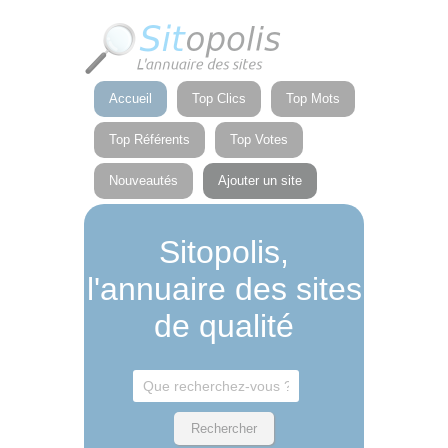
Panneau de gestion des cookies
Accueil
Top Clics
Top Mots
Top Référents
Top Votes
Nouveautés
Ajouter un site
Sitopolis,
l'annuaire des sites
de qualité