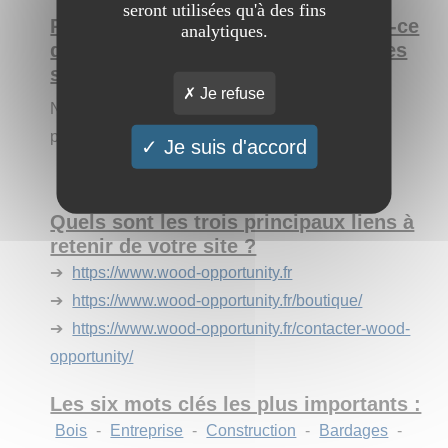
seront utilisées qu'à des fins
Pourquoi est-il intéressant ? Qu'est-ce
analytiques.
qui pourrait le différencier des autres
sites ?
Je refuse
Notre site est pratique, ergonomique et actuel, il
propose également une boutique en ligne.
Je suis d'accord
Quels sont les trois principaux liens à
retenir de votre site ?
➔
https://www.wood-opportunity.fr
➔
https://www.wood-opportunity.fr/boutique/
➔
https://www.wood-opportunity.fr/contacter-wood-
opportunity/
Les six mots clés les plus importants :
Bois
-
Entreprise
-
Construction
-
Bardages
-