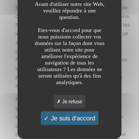
Avant d'utiliser notre site Web,
Bienvenue sur le site d'ALLARYS, votre agence de
veuillez répondre à une
détective privé de premier plan à Grenoble, en Isère.
question.
Notre plateforme est dédiée à vous fournir toutes les
Etes-vous d'accord pour que
informations nécessaires, des conseils avisés et un
nous puissions collecter vos
accompagnement sur mesure afin de répondre
données sur la façon dont vous
utilisez notre site pour
parfaitement à vos besoins en investigations.
améliorer l'expérience de
Plongez dans l'univers de nos activités diversifiées
navigation de tous les
et approfondissez votre connaissance de la
utilisateurs ? Les données ne
seront utilisées qu'à des fins
profession d'enquêteur de droit privé grâce à nos
analytiques.
explications structurées et approfondies.
Nous vous convions à explorer l'étendue et la
Je refuse
précision de nos services, témoignant de notre
engagement ferme à protéger vos intérêts tout en
Je suis d'accord
garantissant la plus stricte confidentialité et un
professionnalisme de tous les instants. Optez pour