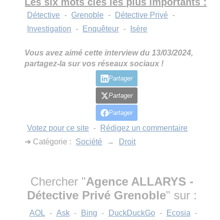
Les six mots clés les plus importants :
Détective
-
Grenoble
-
Détective Privé
-
Investigation
-
Enquêteur
-
Isère
Vous avez aimé cette interview du 13/03/2024,
partagez-la sur vos réseaux sociaux !
Partager
Partager
Partager
Votez pour ce site
-
Rédigez un commentaire
➔ Catégorie :
Société
→
Droit
Chercher "
Agence ALLARYS -
Détective Privé Grenoble
" sur :
AOL
-
Ask
-
Bing
-
DuckDuckGo
-
Ecosia
-