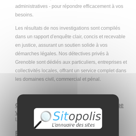
administratives - pour répondre efficacement à vos
besoins.
Les résultats de nos investigations sont compilés
dans un rapport d'enquête clair, concis et recevable
en justice, assurant un soutien solide à vos
démarches légales. Nos détectives privés à
Grenoble sont dédiés aux particuliers, entreprises et
collectivités locales, offrant un service complet dans
les domaines civil, commercial et pénal.
Qui êtes-vous par rapport au site que
vous allez nous présenter ?
Le directeur
Présentez le site aux internautes :