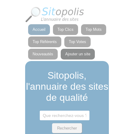
Panneau de gestion des cookies
Accueil
Top Clics
Top Mots
Top Référents
Top Votes
Nouveautés
Ajouter un site
Sitopolis,
l'annuaire des sites
de qualité