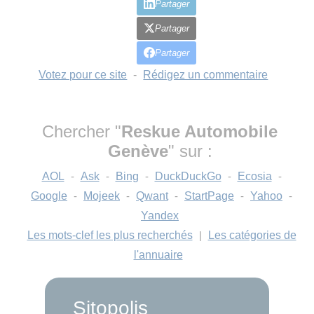
Partager
Partager
Partager
Votez pour ce site
-
Rédigez un commentaire
Chercher "
Reskue Automobile
Genève
" sur :
AOL
-
Ask
-
Bing
-
DuckDuckGo
-
Ecosia
-
Google
-
Mojeek
-
Qwant
-
StartPage
-
Yahoo
-
Yandex
Les mots-clef les plus recherchés
|
Les catégories de
l'annuaire
Sitopolis