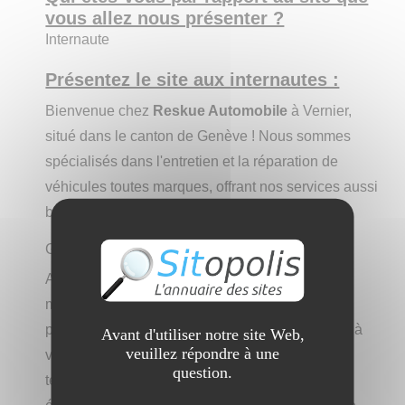
vous allez nous présenter ?
Internaute
Présentez le site aux internautes :
Bienvenue chez
Reskue Automobile
à Vernier,
situé dans le canton de Genève ! Nous sommes
spécialisés dans l'entretien et la réparation de
véhicules toutes marques, offrant nos services aussi
bien aux particuliers qu'aux professionnels.
Garage auto à Genève
Avec des années d'expérience en tant que
mécaniciens à Genève, notre équipe est
parfaitement équipée pour répondre rapidement à
Avant d'utiliser notre site Web,
veuillez répondre à une
vos besoins de réparation automobile. Contrôle
question.
technique, entretien, réparation, montage et