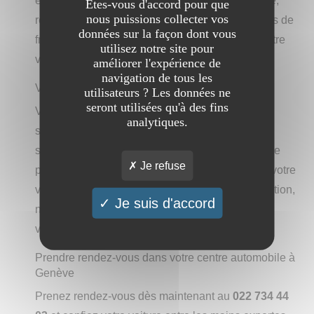
équilibrage de pneus, changement de pare-brise,
Etes-vous d'accord pour que
nous puissions collecter vos
révision de voiture, remplacement des plaquettes de
données sur la façon dont vous
freins - nous nous occupons de tout pour que votre
utilisez notre site pour
véhicule reste en parfait état de fonctionnement.
améliorer l'expérience de
navigation de tous les
Véhicules d'occasion et reprise
utilisateurs ? Les données ne
seront utilisées qu'à des fins
Venez nous rendre visite et découvrez notre
analytiques.
sélection de véhicules d'occasion dans notre
showroom Reskue à Vernier. Vous pourrez même
Je refuse
profiter d'un bon café pendant votre visite ! Et si votre
voiture nécessite une intervention ou une réparation,
Je suis d'accord
notre équipe compétente prendra soin de votre
véhicule dans notre atelier.
Prendre rendez-vous dans votre centre automobile à
Genève
Prenez rendez-vous dès maintenant au
022 734 44