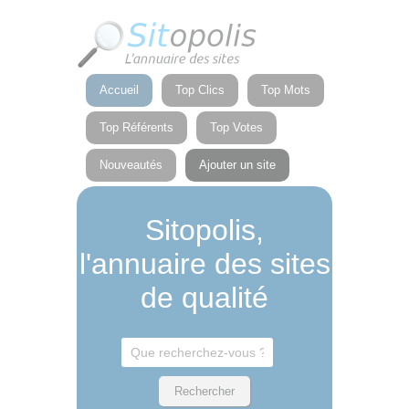
Panneau de gestion des cookies
Accueil
Top Clics
Top Mots
Top Référents
Top Votes
Nouveautés
Ajouter un site
Sitopolis,
l'annuaire des sites
de qualité