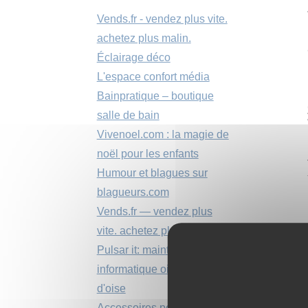
Vends.fr - vendez plus vite.
achetez plus malin.
Éclairage déco
L'espace confort média
Bainpratique – boutique
salle de bain
Vivenoel.com : la magie de
noël pour les enfants
Humour et blagues sur
blagueurs.com
Vends.fr — vendez plus
vite. achetez plus malin.
Pulsar it: maintenance
informatique oise et val
d'oise
Accessoires pour la