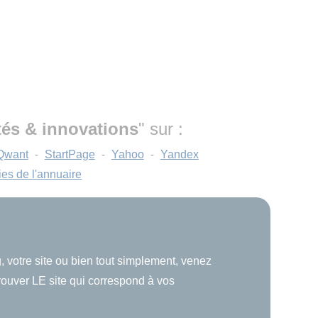
és & innovations
" sur :
Qwant
-
StartPage
-
Yahoo
-
Yandex
ies de l'annuaire
, votre site ou bien tout simplement, venez
trouver LE site qui correspond à vos