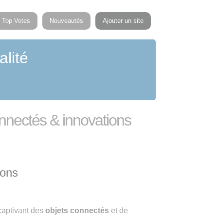
Top Votes
Nouveautés
Ajouter un site
alité
onnectés & innovations
ions
 captivant des
objets connectés
et de