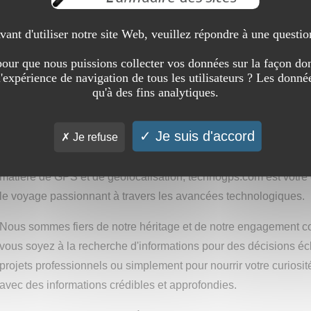
à apprécier les innovations qui façonnent notre monde connect
vant d'utiliser notre site Web, veuillez répondre à une questio
Grâce à notre engagement envers la qualité et l'exactitude, no
pour devenir une référence fiable pour les enthousiastes de la 
our que nous puissions collecter vos données sur la façon don
l'expérience de navigation de tous les utilisateurs ? Les donnée
du secteur.
qu'à des fins analytiques.
Explorez notre vaste bibliothèque d'articles, où chaque sujet e
offrir un aperçu complet et éclairé.
Je suis d'accord
Je refuse
Des dernières tendances en matière d'objets connectés aux d
matière de GPS et de géolocalisation, technogps.com est vot
le voyage passionnant à travers les avancées technologiques.
Nous sommes fiers de notre héritage et de notre engagement co
vous soyez à la recherche d'informations pour des décisions éc
projets professionnels ou simplement pour nourrir votre curiosi
avec des informations crédibles et approfondies.