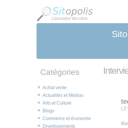
Panneau de gestion des cookies
Sito
Interv
Catégories
Achat vente
Actualités et Médias
te
Arts et Culture
(
2 
Blogs
Commerce et économie
Bi
Divertissements