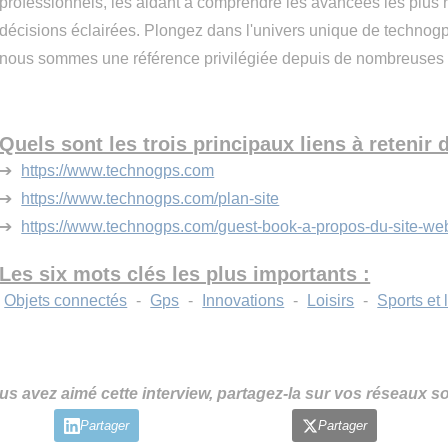
professionnels, les aidant à comprendre les avancées les plus 
décisions éclairées. Plongez dans l'univers unique de techno
nous sommes une référence privilégiée depuis de nombreuses
Quels sont les trois principaux liens à retenir d
➔
https://www.technogps.com
➔
https://www.technogps.com/plan-site
➔
https://www.technogps.com/guest-book-a-propos-du-site-w
Les six mots clés les plus importants :
Objets connectés
-
Gps
-
Innovations
-
Loisirs
-
Sports et l
us avez aimé cette interview, partagez-la sur vos réseaux so
Partager
Partager