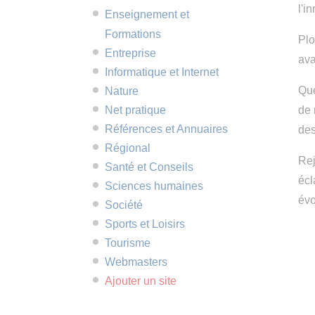
l'i
Enseignement et
Formations
Plo
Entreprise
ava
Informatique et Internet
Que
Nature
Net pratique
de 
Références et Annuaires
des
Régional
Rej
Santé et Conseils
écl
Sciences humaines
évo
Société
Sports et Loisirs
Tourisme
Webmasters
Ajouter un site