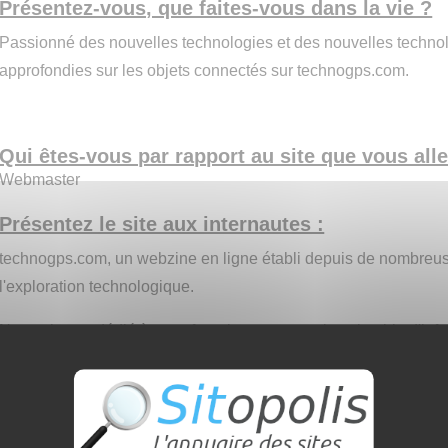
Présentez-vous, que faites-vous dans la vie ?
Passionné des nouvelles technologies et des nouvelles technol
approfondies sur les objets connectés sur technogps.com.
Qui êtes-vous par rapport au site que vous all
Webmaster
Présentez le site aux internautes :
technogps.com, un webzine en ligne établi depuis de nombre
l'exploration technologique.
Notre site est dédié à vous fournir une source inestimable d'inf
sur les objets connectés et les avancées passionnantes en mati
Forts de notre expertise longuement établie, nous vous offrons
recherchés, des analyses approfondies et des guides informatif