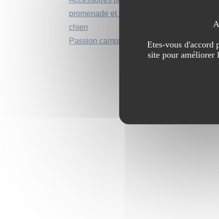
promenade et sortie du
A
chien
Passion camping
Etes-vous d'accord p
site pour améliorer 