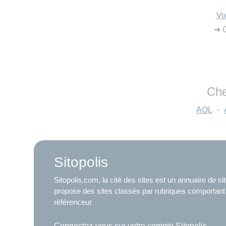
Vo
➔ C
Che
AOL
-
Sitopolis
Sitopolis.com, la cité des sites est un annuaire de s
propose des sites classés par rubriques comportant
référenceur
Connectez-vous sur votre compte Sitopolis