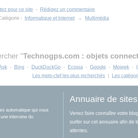
tez pour ce site
-
Rédigez un commentaire
atégorie :
Informatique et Internet
→
Multimédia
rcher "
Technogps.com : objets connect
Ask
-
Bing
-
DuckDuckGo
-
Ecosia
-
Google
-
Mojeek
-
Les mots-clef les plus recherchés
|
Les catégor
Annuaire de sites
ites automatique qui vous
Venez faire connaître votre blog
 une interview du
surfer sur cet annuaire afin de 
attentes.