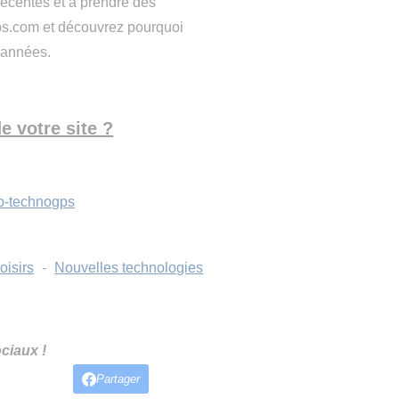
récentes et à prendre des
gps.com et découvrez pourquoi
 années.
e votre site ?
eb-technogps
oisirs
-
Nouvelles technologies
ciaux !
Partager