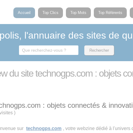
Accueil
Top Clics
Top Mots
Top Référents
polis, l'annuaire des sites de qu
iew du site technogps.com : objets c
chnogps.com : objets connectés & innovat
visites
)
envenue sur
technogps.com
, votre webzine dédié à l'univers