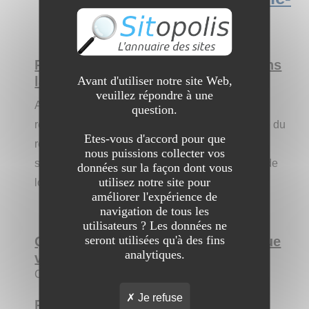
loisir.fr
Présentez-vous, que faites-vous dans
Avant d'utiliser notre site Web,
la vie ?
veuillez répondre à une
Actuellement en alternance dans l'agence de
question.
référencement Orchidée Innovation, je m'occupe du
Etes-vous d'accord pour que
référencement et de la communication de divers
nous puissions collecter vos
sites internet dans les domaines du tir sportif et de
données sur la façon dont vous
utilisez notre site pour
loisir, la défense ainsi que la chasse.
améliorer l'expérience de
navigation de tous les
utilisateurs ? Les données ne
seront utilisées qu'à des fins
Qui êtes-vous par rapport au site que
analytiques.
vous allez nous présenter ?
Chargée de référencement et communication
Je refuse
Présentez le site aux internautes :