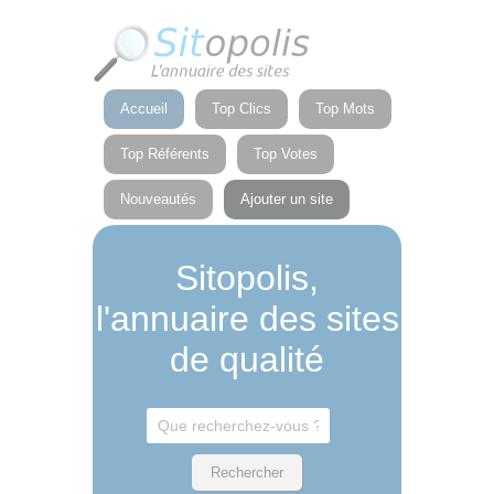
Panneau de gestion des cookies
Accueil
Top Clics
Top Mots
Top Référents
Top Votes
Nouveautés
Ajouter un site
Sitopolis,
l'annuaire des sites
de qualité