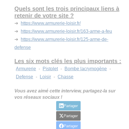
Quels sont les trois principaux liens à
retenir de votre site ?
➔
https://www.armurerie-loisir.fr/
➔
https://www.armurerie-loisir.fr/163-arme-a-feu
➔
https://www.armurerie-loisir.fr/125-arme-de-
defense
Les six mots clés les plus importants :
Armurerie
-
Pistolet
-
Bombe lacrymogène
-
Defense
-
Loisir
-
Chasse
Vous avez aimé cette interview, partagez-la sur
vos réseaux sociaux !
Partager
Partager
Partager