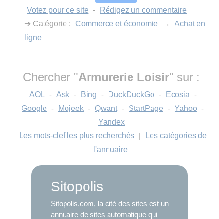
Votez pour ce site
-
Rédigez un commentaire
➔ Catégorie :
Commerce et économie
→
Achat en
ligne
Chercher "
Armurerie Loisir
" sur :
AOL
-
Ask
-
Bing
-
DuckDuckGo
-
Ecosia
-
Google
-
Mojeek
-
Qwant
-
StartPage
-
Yahoo
-
Yandex
Les mots-clef les plus recherchés
|
Les catégories de
l'annuaire
Sitopolis
Sitopolis.com, la cité des sites est un
annuaire de sites automatique qui