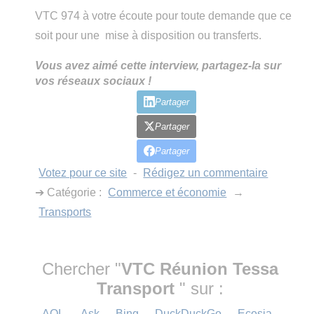
VTC 974 à votre écoute pour toute demande que ce
soit pour une mise à disposition ou transferts.
Vous avez aimé cette interview, partagez-la sur
vos réseaux sociaux !
Partager
Partager
Partager
Votez pour ce site
-
Rédigez un commentaire
➔ Catégorie :
Commerce et économie
→
Transports
Chercher "
VTC Réunion Tessa
Transport
" sur :
AOL
-
Ask
-
Bing
-
DuckDuckGo
-
Ecosia
-