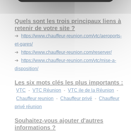
Quels sont les trois principaux liens à
retenir de votre site ?
➔
https://www.chauffeur-reunion.com/vtc/aeroports-
et-gares/
➔
https://www.chauffeur-reunion.com/reserver/
➔
https://www.chauffeur-reunion.com/vtc/mise-a-
disposition/
Les six mots clés les plus importants :
VTC
-
VTC Réunion
-
VTC ile de la Réunion
-
Chauffeur reunion
-
Chauffeur privé
-
Chauffeur
privé réunion
Souhaitez-vous ajouter d'autres
informations ?