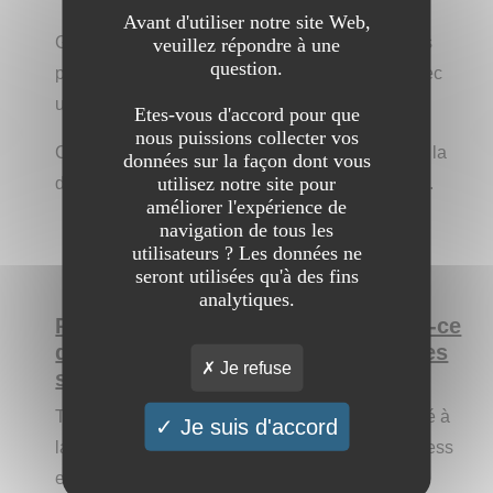
Avant d'utiliser notre site Web,
Grâce à notre site de VTC, Tessa Transport vous
veuillez répondre à une
question.
propose des idées de sorties et d'excursions avec
un tarif honnête et connu à l'avance.
Etes-vous d'accord pour que
nous puissions collecter vos
Choisissez votre modèle de véhicule et partez à la
données sur la façon dont vous
utilisez notre site pour
découverte de l'une des plus belles destinations.
améliorer l'expérience de
navigation de tous les
utilisateurs ? Les données ne
seront utilisées qu'à des fins
analytiques.
Pourquoi est-il intéressant ? Qu'est-ce
qui pourrait le différencier des autres
Je refuse
sites ?
Transport à travers toute l'île avec chauffeur privé à
Je suis d'accord
la Réunion. Service de mise à disposition business
et mariage, station balnéaire, aéroport