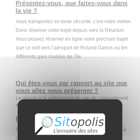
Présentez-vous, que faites-vous dans
la vie ?
Vous transportez en toute sécurité, c'est notre métier.
Donc réserver votre trajet depuis vers la Réunion.
Vous pouvez réserver en ligne votre prochain trajet
que ce soit vers l'aéroport de Roland Garros ou les
différents gare routière de l'île.
Qui êtes-vous par rapport au site que
vous allez nous présenter ?
Le gérant et le référenceur du site vtc conventionné
et agrée.
Présentez le site aux internautes :
Réserver un VTC à la Réunion facilement grâce à
notre site avec son module de réservation.