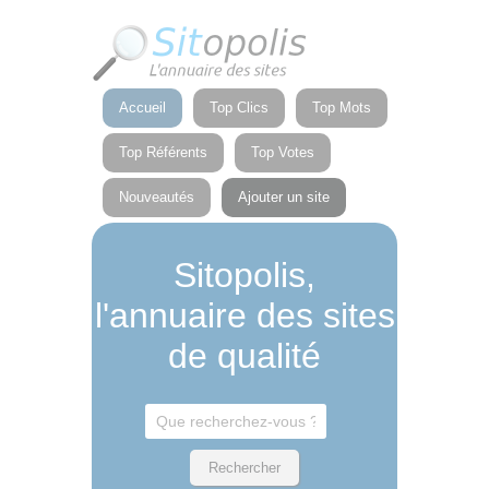
Panneau de gestion des cookies
Accueil
Top Clics
Top Mots
Top Référents
Top Votes
Nouveautés
Ajouter un site
Sitopolis,
l'annuaire des sites
de qualité