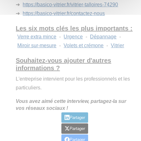
➔
https://basico-vitrier.fr/vitrier-talloires-74290
➔
https://basico-vitrier.fr/contactez-nous
Les six mots clés les plus importants :
Verre extra mince
-
Urgence
-
Dépannage
-
Miroir sur-mesure
-
Volets et crémone
-
Vitrier
Souhaitez-vous ajouter d'autres
informations ?
L'entreprise intervient pour les professionnels et les
particuliers.
Vous avez aimé cette interview, partagez-la sur
vos réseaux sociaux !
Partager
Partager
Partager