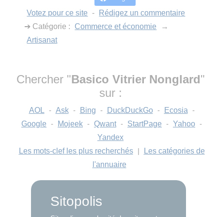
Votez pour ce site
-
Rédigez un commentaire
➔ Catégorie :
Commerce et économie
→
Artisanat
Chercher "
Basico Vitrier Nonglard
"
sur :
AOL
-
Ask
-
Bing
-
DuckDuckGo
-
Ecosia
-
Google
-
Mojeek
-
Qwant
-
StartPage
-
Yahoo
-
Yandex
Les mots-clef les plus recherchés
|
Les catégories de
l'annuaire
Sitopolis