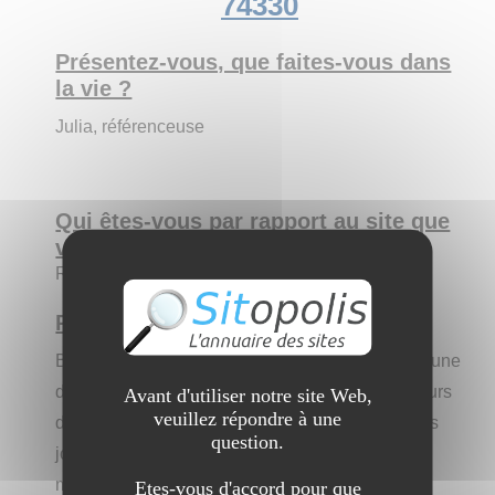
74330
Présentez-vous, que faites-vous dans
la vie ?
Julia, référenceuse
Qui êtes-vous par rapport au site que
vous allez nous présenter ?
Référenceur
Présentez le site aux internautes :
Basico Vitrier est un artisan vitrier dans la commune
de Nonglard. L'entreprise se déplace tous les jours
Avant d'utiliser notre site Web,
veuillez répondre à une
de la semaine, 24h/24, et cela même pendant les
question.
jours fériés afin de proposer à ses clients les
meilleurs services possibles. Ses équipes
Etes-vous d'accord pour que