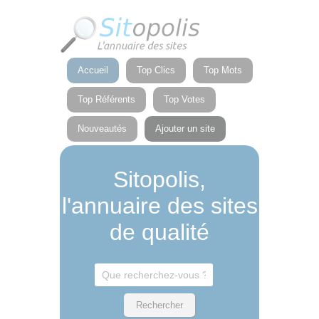
Panneau de gestion des cookies
Accueil
Top Clics
Top Mots
Top Référents
Top Votes
Nouveautés
Ajouter un site
Sitopolis,
l'annuaire des sites
de qualité