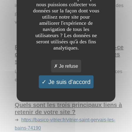
nous puissions collecter vos
interviennent pour des remplacements de vitres, des
données sur la façon dont vous
poses de triples vitrages, des changements de
utilisez notre site pour
verres anti-reflet, et bien d'autres.
améliorer l'expérience de
navigation de tous les
utilisateurs ? Les données ne
seront utilisées qu'à des fins
Pourquoi est-il intéressant ? Qu'est-ce
analytiques.
qui pourrait le différencier des autres
sites ?
Je refuse
L'entreprise est agréée par de multiples assurances
et dispose d'une assurance décennale.
Je suis d'accord
Quels sont les trois principaux liens à
retenir de votre site ?
➔
https://basico-vitrier.fr/vitrier-saint-gervais-les-
bains-74190