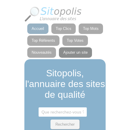
Panneau de gestion des cookies
Accueil
Top Clics
Top Mots
Top Référents
Top Votes
Nouveautés
Ajouter un site
Sitopolis,
l'annuaire des sites
de qualité