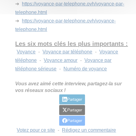
➔
https://voyance-par-telephone.ovh/voyance-par-
telephone.html
➔
https://voyance-par-telephone.ovh/voyance-
telephone.html
Les six mots clés les plus importants :
Voyance
-
Voyance par téléphone
-
Voyance
téléphone
-
Voyance amour
-
Voyance par
téléphone sérieuse
-
Numéro de voyance
Vous avez aimé cette interview, partagez-la sur
vos réseaux sociaux !
Partager
Partager
Partager
Votez pour ce site
-
Rédigez un commentaire