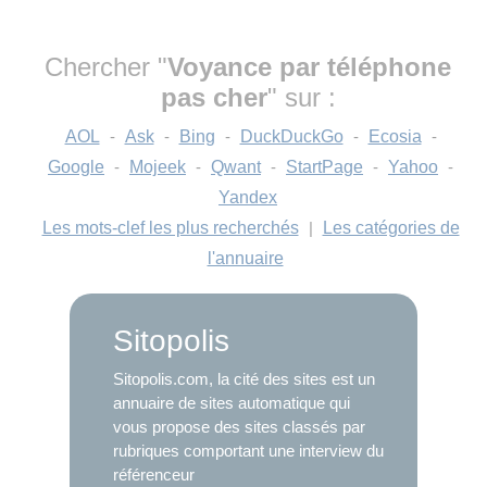
Chercher "
Voyance par téléphone
pas cher
" sur :
AOL
-
Ask
-
Bing
-
DuckDuckGo
-
Ecosia
-
Google
-
Mojeek
-
Qwant
-
StartPage
-
Yahoo
-
Yandex
Les mots-clef les plus recherchés
|
Les catégories de
l'annuaire
Sitopolis
Sitopolis.com, la cité des sites est un
annuaire de sites automatique qui
vous propose des sites classés par
rubriques comportant une interview du
référenceur