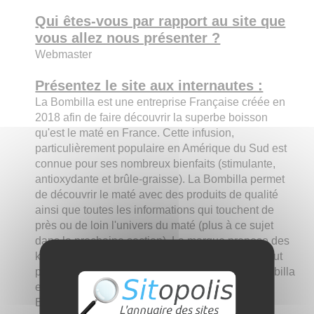
Qui êtes-vous par rapport au site que
vous allez nous présenter ?
Webmaster
Présentez le site aux internautes :
La Bombilla est une entreprise Française créée en
2018 afin de faire découvrir la superbe boisson
qu'est le maté en France. Cette infusion,
particulièrement populaire en Amérique du Sud est
connue pour ses nombreux bienfaits (stimulante,
antioxydante et brûle-graisse). La Bombilla permet
de découvrir le maté avec des produits de qualité
ainsi que toutes les informations qui touchent de
près ou de loin l'univers du maté (plus à ce sujet
dans la prochaine section). La marque propose des
kits maté, des lots qui contiennent tout ce qu'il faut
pour découvrir le maté (une calebasse, une bombilla
et de la yerba maté). Au-delà de ces coffrets, La
Bombilla commercialise une sélection de yerba