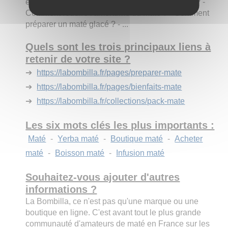
est produit le maté ? - Quel est le pays du maté ? -
Comment réduire l'amertume du maté ? - Comment
préparer un maté glacé ? - ...
Quels sont les trois principaux liens à
retenir de votre site ?
➔
https://labombilla.fr/pages/preparer-mate
➔
https://labombilla.fr/pages/bienfaits-mate
➔
https://labombilla.fr/collections/pack-mate
Les six mots clés les plus importants :
Maté
-
Yerba maté
-
Boutique maté
-
Acheter
maté
-
Boisson maté
-
Infusion maté
Souhaitez-vous ajouter d'autres
informations ?
La Bombilla, ce n'est pas qu'une marque ou une
boutique en ligne. C'est avant tout le plus grande
communauté d'amateurs de maté en France sur les