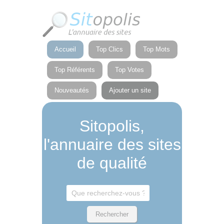
Panneau de gestion des cookies
Accueil
Top Clics
Top Mots
Top Référents
Top Votes
Nouveautés
Ajouter un site
Sitopolis,
l'annuaire des sites
de qualité