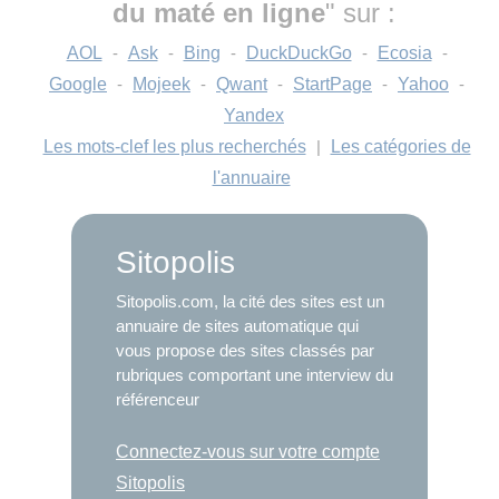
du maté en ligne
" sur :
AOL
-
Ask
-
Bing
-
DuckDuckGo
-
Ecosia
-
Google
-
Mojeek
-
Qwant
-
StartPage
-
Yahoo
-
Yandex
Les mots-clef les plus recherchés
|
Les catégories de
l'annuaire
Sitopolis
Sitopolis.com, la cité des sites est un
annuaire de sites automatique qui
vous propose des sites classés par
rubriques comportant une interview du
référenceur
Connectez-vous sur votre compte
Sitopolis