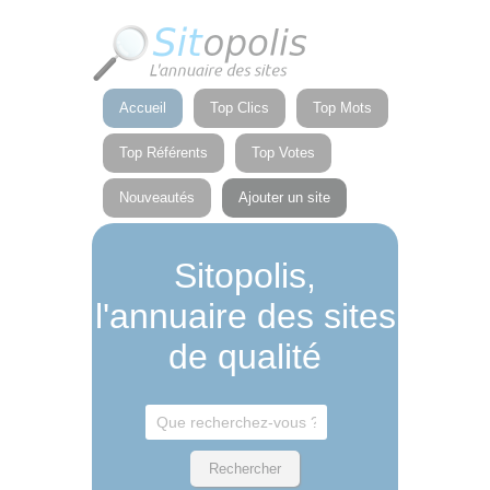
Panneau de gestion des cookies
Accueil
Top Clics
Top Mots
Top Référents
Top Votes
Nouveautés
Ajouter un site
Sitopolis,
l'annuaire des sites
de qualité