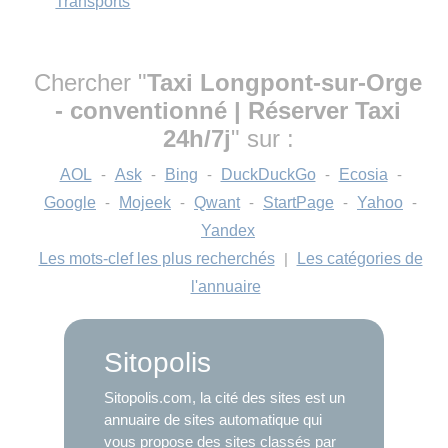
Transports
Chercher "
Taxi Longpont-sur-Orge
- conventionné | Réserver Taxi
24h/7j
" sur :
AOL
-
Ask
-
Bing
-
DuckDuckGo
-
Ecosia
-
Google
-
Mojeek
-
Qwant
-
StartPage
-
Yahoo
-
Yandex
Les mots-clef les plus recherchés
|
Les catégories de
l'annuaire
Sitopolis
Sitopolis.com, la cité des sites est un
annuaire de sites automatique qui
vous propose des sites classés par