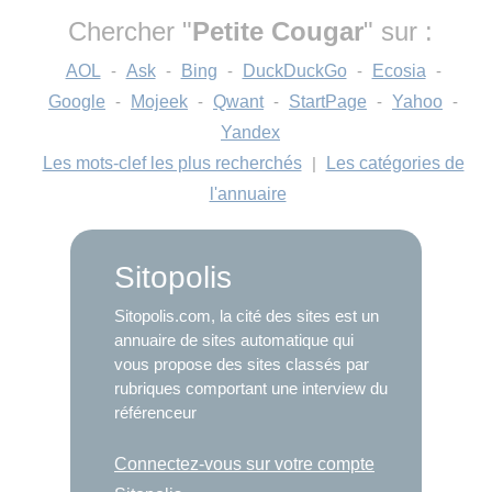
Chercher "
Petite Cougar
" sur :
AOL
-
Ask
-
Bing
-
DuckDuckGo
-
Ecosia
-
Google
-
Mojeek
-
Qwant
-
StartPage
-
Yahoo
-
Yandex
Les mots-clef les plus recherchés
|
Les catégories de
l'annuaire
Sitopolis
Sitopolis.com, la cité des sites est un
annuaire de sites automatique qui
vous propose des sites classés par
rubriques comportant une interview du
référenceur
Connectez-vous sur votre compte