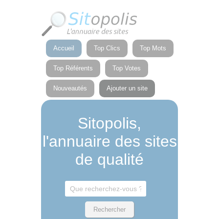
Panneau de gestion des cookies
Accueil
Top Clics
Top Mots
Top Référents
Top Votes
Nouveautés
Ajouter un site
Sitopolis,
l'annuaire des sites
de qualité