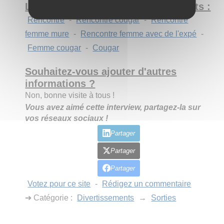
Les six mots clés les plus importants :
Rencontre
-
Rencontre cougar
-
Rencontre
femme mure
-
Rencontre femme avec de l'expé
-
Femme cougar
-
Cougar
Souhaitez-vous ajouter d'autres
informations ?
Non, bonne visite à tous !
Vous avez aimé cette interview, partagez-la sur
vos réseaux sociaux !
Partager
Partager
Partager
Votez pour ce site
-
Rédigez un commentaire
➔ Catégorie :
Divertissements
→
Sorties