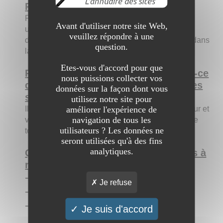
Présentez le site aux internautes :
Petite-Cougar est un site internet très simple à
Avant d'utiliser notre site Web,
utiliser. Si vous recherchez à faire une rencontre
veuillez répondre à une
d'une femme mûre, il vous suffit de vous rendre dans
question.
la catégorie correspondant à votre ville.
Etes-vous d'accord pour que
Pourquoi est-il intéressant ? Qu'est-ce
nous puissions collecter vos
qui pourrait le différencier des autres
données sur la façon dont vous
sites ?
utilisez notre site pour
Il est intéressant car il est régulièrement mis à jour et
améliorer l'expérience de
navigation de tous les
vous propose toujours plus d'annonces pour faire
utilisateurs ? Les données ne
toujours plus de rencontres.
seront utilisées qu'à des fins
analytiques.
Quels sont les trois principaux liens à
retenir de votre site ?
➔
https://petitecougar.fr/
Je refuse
➔
https://petitecougar.fr/tag/plan-cul-puceau/
➔
https://petitecougar.fr/tag/plan-cul-beurette/
Je suis d'accord