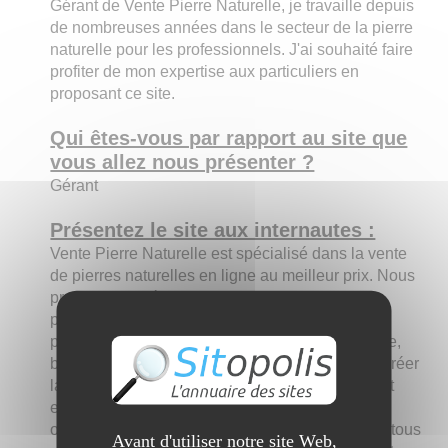
Gérant de Vente Pierre Naturelle, je travaille depuis
de nombreuses années dans le secteur de la pierre
naturelle pour les professionnels. J'ai souhaité faire
profiter de mon expertise aux particuliers en
proposant ce site.
Qui êtes-vous par rapport au site que
vous allez nous présenter ?
Gérant
Présentez le site aux internautes :
Vente Pierre Naturelle est spécialisé dans la vente
de pierres naturelles en ligne au meilleur prix. Nous
proposons différentes typologies de produits en
pierre naturelle, selon votre projet : margelles de
piscine pour réaliser un bassin de piscine unique,
bordures de piscine ou de porte, dallages pour créer
la terrasse de vos rêves, parements pour créer et
embellir des murs, mosaïques, pavés, etc. Nous
offrons un large choix de pierres naturelles pour tous
Avant d'utiliser notre site Web,