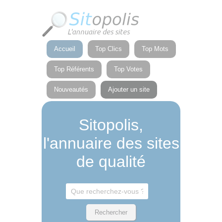
Panneau de gestion des cookies
Accueil
Top Clics
Top Mots
Top Référents
Top Votes
Nouveautés
Ajouter un site
Sitopolis,
l'annuaire des sites
de qualité