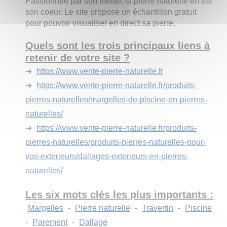
Passionnée par son métier, la pierre naturelle en est
son coeur. Le site propose un échantillon gratuit
pour pouvoir visualiser en direct sa pierre.
Quels sont les trois principaux liens à
retenir de votre site ?
➔
https://www.vente-pierre-naturelle.fr
➔
https://www.vente-pierre-naturelle.fr/produits-
pierres-naturelles/margelles-de-piscine-en-pierres-
naturelles/
➔
https://www.vente-pierre-naturelle.fr/produits-
pierres-naturelles/produits-pierres-naturelles-pour-
vos-exterieurs/dallages-exterieurs-en-pierres-
naturelles/
Les six mots clés les plus importants :
Margelles
-
Pierre naturelle
-
Travertin
-
Piscine
-
Parement
-
Dallage