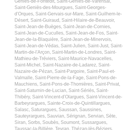
Geniès-de-Fontedit, Saint-Geniès-de-Varensal,
Saint-Geniès-des-Mourgues, Saint-Georges-
d'Orques, Saint-Gervais-sur-Mare, Saint-Guilhem-le-
Désert, Saint-Guiraud, Saint-Hilaire-de-Beauvoir,
Saint-Jean-de-Buèges, Saint-Jean-de-Cornies,
Saint-Jean-de-Cuculles, Saint-Jean-de-Fos, Saint-
Jean-de-la-Blaquière, Saint-Jean-de-Minervois,
Saint-Jean-de-Védas, Saint-Julien, Saint-Just, Saint-
Martin-de-l'Arçon, Saint-Martin-de-Londres, Saint-
Mathieu-de-Tréviers, Saint-Maurice-Navacelles,
Saint-Michel, Saint-Nazaire-de-Ladarez, Saint-
Nazaire-de-Pézan, Saint-Pargoire, Saint-Paul-et-
Valmalle, Saint-Pierre-de-la-Fage, Saint-Pons-de-
Mauchiens, Saint-Pons-de-Thomières, Saint-Privat,
Saint-Saturnin-de-Lucian, Saint-Sériès, Saint-
Thibéry, Saint-Vincent-d'Olargues, Saint-Vincent-de-
Barbeyrargues, Sainte-Croix-de-Quintillargues,
Salasc, Saturargues, Saussan, Saussines,
Sauteyrargues, Sauvian, Sérignan, Servian, Sète,
Siran, Sorbs, Soubès, Soumont, Sussargues,
Taussac-la-Billière, Teyran, Thézan-lès-Béziers,