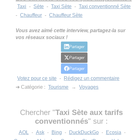
Taxi
-
Sète
-
Taxi Sète
-
Taxi conventionné Sète
-
Chauffeur
-
Chauffeur Sète
Vous avez aimé cette interview, partagez-la sur
vos réseaux sociaux !
Partager
Partager
Partager
Votez pour ce site
-
Rédigez un commentaire
➔ Catégorie :
Tourisme
→
Voyages
Chercher "
Taxi Sète aux tarifs
conventionnés
" sur :
AOL
-
Ask
-
Bing
-
DuckDuckGo
-
Ecosia
-