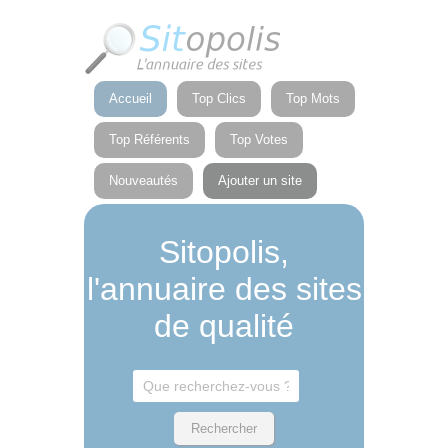
Panneau de gestion des cookies
Accueil
Top Clics
Top Mots
Top Référents
Top Votes
Nouveautés
Ajouter un site
Sitopolis,
l'annuaire des sites
de qualité