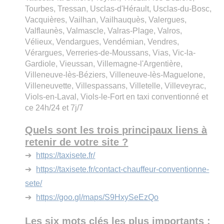
Tourbes, Tressan, Usclas-d'Hérault, Usclas-du-Bosc,
Vacquières, Vailhan, Vailhauquès, Valergues,
Valflaunès, Valmascle, Valras-Plage, Valros,
Vélieux, Vendargues, Vendémian, Vendres,
Vérargues, Verreries-de-Moussans, Vias, Vic-la-
Gardiole, Vieussan, Villemagne-l'Argentière,
Villeneuve-lès-Béziers, Villeneuve-lès-Maguelone,
Villeneuvette, Villespassans, Villetelle, Villeveyrac,
Viols-en-Laval, Viols-le-Fort en taxi conventionné et
ce 24h/24 et 7j/7
Quels sont les trois principaux liens à
retenir de votre site ?
➔
https://taxisete.fr/
➔
https://taxisete.fr/contact-chauffeur-conventionne-
sete/
➔
https://goo.gl/maps/S9HxySeEzQo
Les six mots clés les plus importants :