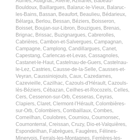
Aumes, Autignac, Avène, Azillanet, Babeau-
Bouldoux, Baillargues, Balaruc-le-Vieux, Balaruc-
les-Bains, Bassan, Beaufort, Beaulieu, Bédarieux,
Bélarga, Berlou, Bessan, Béziers, Boisseron,
Boisset, Boujan-sur-Libron, Bouzigues, Brenas,
Brignac, Brissac, Buzignargues, Cabrerolles,
Cabrières, Cambon-et-Salvergues, Campagnan,
Campagne, Camplong, Candillargues, Canet,
Capestang, Carlencas-et-Levas, Cassagnoles,
Castanet-le-Haut, Castelnau-de-Guers, Castelnau-
le-Lez, Castries, Causse-de-la-Selle, Causses-et-
Veyran, Caussiniojouls, Caux, Cazedarnes,
Cazevieille, Cazilhac, Cazouls-d'Hérault, Cazouls-
lès-Béziers, Cébazan, Ceilhes-et-Rocozels, Celles,
Cers, Cessenon-sur-Orb, Cesseras, Ceyras,
Clapiers, Claret, Clermont-l'Hérault, Colombières-
sur-Orb, Colombiers, Combaillaux, Combes,
Corneilhan, Coulobres, Courniou, Cournonsec,
Cournonterral, Creissan, Cruzy, Dio-et-Valquières,
Espondeilhan, Fabrègues, Faugères, Félines-
Minervois, Ferrals-les-Montagnes, Ferrières-les-