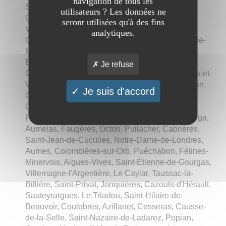
navigation de tous les
Saint-Bauzille-de-la-Sylve, Sainte-Croix-de-
utilisateurs ? Les données ne
Quintillargues, Brignac, Riols, Vérargues,
seront utilisées qu'à des fins
Valflaunès, Siran, Saint-Jean-de-Cornies,
analytiques.
Galargues, Graissessac, Olargues, Saint-Pons-de-
Mauchiens, Lunas, Nizas, Saint-Vincent-de-
Barbeyrargues, Saint-Jean-de-la-Blaquière,
Je refuse
Campagnan, Margon, Brissac, Tressan, Causses-et-
Veyran, Mas-de-Londres, Saint-Nazaire-de-Pézan,
Je suis d'accord
Courniou, Les Aires, Roquebrun, Cazedarnes,
Cébazan, Lauret, Mons, Poilhes, La Livinière,
Prémian, Vacquières, Pailhès, Guzargues, Bélarga,
Aumelas, Faugères, Octon, Puilacher, Cabrières,
Saint-Jean-de-Cuculles, Notre-Dame-de-Londres,
Aumes, Colombières-sur-Orb, Puéchabon, Félines-
Minervois, Aigues-Vives, Saint-Étienne-de-Gourgas,
Villemagne-l'Argentière, Le Caylar, Taussac-la-
Billière, Saint-Privat, Jonquières, Cazouls-d'Hérault,
Sauteyrargues, Le Triadou, Saint-Hilaire-de-
Beauvoir, Coulobres, Azillanet, Cesseras, Causse-
de-la-Selle, Saint-Nazaire-de-Ladarez, Popian,