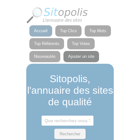
Panneau de gestion des cookies
Accueil
Top Clics
Top Mots
Top Référents
Top Votes
Nouveautés
Ajouter un site
Sitopolis,
l'annuaire des sites
de qualité