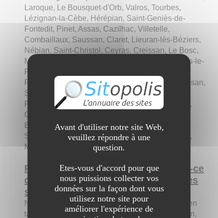
Laroque, Le Bousquet-d'Orb, Valros, Tourbes,
Lézignan-la-Cèbe, Hérépian, Saint-Geniès-de-
Fontedit, Pinet, Assas, Cazilhac, Villetelle,
Combaillaux, Saussan, Claret, Lieuran-lès-Béziers,
Nébian, Saint-Christol, Ceyras, Creissan, Le Bosc,
Montpeyroux, Puissalicon, La Tour-sur-Orb, Viols-le-
Fort, Saint-Félix-de-Lodez, Castelnau-de-Guers,
Pouzolles, La Salvetat-sur-Agout, Adissan, Plaissan,
Saint-Paul-et-Valmalle, Vendémian, Neffiès, Le
Poujol-sur-Orb, Puimisson, Espondeilhan, Péret,
Cruzy, Argelliers, Saint-Bauzille-de-Montmel, La
Boissière, Saussines, Fontès, Montaud, Saint-
Avant d'utiliser notre site Web,
Sériès, Saturargues, Soubès, Pouzols, Autignac,
veuillez répondre à une
question.
Moulès-et-Baucels et Saint-Gervais-sur-Mare
Etes-vous d'accord pour que
Pourquoi est-il intéressant ? Qu'est-ce
nous puissions collecter vos
qui pourrait le différencier des autres
données sur la façon dont vous
sites ?
utilisez notre site pour
Nous sommes à votre service pour vous rendre en
améliorer l'expérience de
taxi conventionné depuis Montpellier vers Gabian,