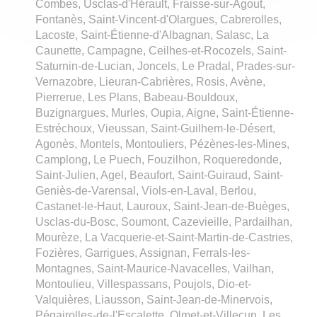
Combes, Usclas-d'Hérault, Fraisse-sur-Agout,
Fontanès, Saint-Vincent-d'Olargues, Cabrerolles,
Lacoste, Saint-Étienne-d'Albagnan, Salasc, La
Caunette, Campagne, Ceilhes-et-Rocozels, Saint-
Saturnin-de-Lucian, Joncels, Le Pradal, Prades-sur-
Vernazobre, Lieuran-Cabrières, Rosis, Avène,
Pierrerue, Les Plans, Babeau-Bouldoux,
Buzignargues, Murles, Oupia, Aigne, Saint-Étienne-
Estréchoux, Vieussan, Saint-Guilhem-le-Désert,
Agonès, Montels, Montouliers, Pézènes-les-Mines,
Camplong, Le Puech, Fouzilhon, Roqueredonde,
Saint-Julien, Agel, Beaufort, Saint-Guiraud, Saint-
Geniès-de-Varensal, Viols-en-Laval, Berlou,
Castanet-le-Haut, Lauroux, Saint-Jean-de-Buèges,
Usclas-du-Bosc, Soumont, Cazevieille, Pardailhan,
Mourèze, La Vacquerie-et-Saint-Martin-de-Castries,
Fozières, Garrigues, Assignan, Ferrals-les-
Montagnes, Saint-Maurice-Navacelles, Vailhan,
Montoulieu, Villespassans, Poujols, Dio-et-
Valquières, Liausson, Saint-Jean-de-Minervois,
Pégairolles-de-l'Escalette, Olmet-et-Villecun, Les