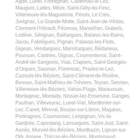
Agde, Lunel, Frontignan, Castelnau-le-Lez,
Mauguio, Lattes, Mèze, Saint-Gély-du-Fesc,
Villeneuve-lès-Maguelone, Pérols, Le Crès,
Juvignac, La Grande-Motte, Saint-Jean-de-Védas,
Clermont-l'Hérault, Pézenas, Marseillan, Grabels,
Lodève, Sérignan, Baillargues, Balaruc-les-Bains,
Jacou, Fabrègues, Pignan, Palavas-les-Flots,
Gigean, Vendargues, Marsillargues, Bédarieux,
Poussan, Castries, Gignac, Cournonterral, Saint-
André-de-Sangonis, Vias, Clapiers, Saint-Georges-
d'Orques, Sauvian, Florensac, Prades-le-Lez,
Cazouls-lès-Béziers, Saint-Clément-de-Rivière,
Bessan, Saint-Mathieu-de-Tréviers, Teyran, Servian,
Villeneuve-lès-Béziers, Valras-Plage, Maraussan,
Montagnac, Montady, Nissan-lez-Enserune, Ganges,
Paulhan, Villeveyrac, Lunel-Viel, Montferrier-sur-
Lez, Canet, Mireval, Boujan-sur-Libron, Magalas,
Portiragnes, Cournonsec, Lespignan, Vic-la-
Gardiole, Capestang, Lansargues, Saint-Just, Saint-
Aunès, Murviel-lès-Béziers, Montbazin, Lignan-sur-
Orb, Aniane, Thézan-lès-Béziers, Montarnaud,