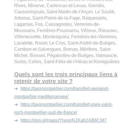
Rives, Minerve, Carlencas-et-Levas, Gorniès,
Caussiniojouls, Saint-Martin-de-l'Arçon, Le Soulié,
Arboras, Saint-Pierre-de-la-Fage, Roquessels,
Lagamas, Fos, Cassagnoles, Verreries-de-
Moussans, Ferrières-Poussarou, Vélieux, Rieussec,
Villeneuvette, Montesquieu, Ferrières-les-Verreries,
Lavalette, Rouet, Le Cros, Saint-André-de-Buèges,
Cambon-et-Salvergues, Brenas, Mérifons, Saint-
Michel, Boisset, Pégairolles-de-Buèges, Valmascle,
Sorbs, Celles, Saint-Félix-de-l'Héras et Romiguières
Quels sont les trois principaux liens à
retenir de votre site ?
➔
https://taximontpellier.com/transfert-aeroport-
montpellier-mediterrannee/
➔
https://taximontpellier.com/transfert-gare-saint-
roch-montpellier-sud-de-france/
➔
https://goo.gl/maps/YjwsnNJXah2AB6CM7