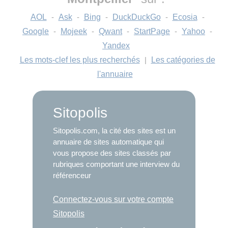
AOL
-
Ask
-
Bing
-
DuckDuckGo
-
Ecosia
-
Google
-
Mojeek
-
Qwant
-
StartPage
-
Yahoo
-
Yandex
Les mots-clef les plus recherchés
|
Les catégories de
l'annuaire
Sitopolis
Sitopolis.com, la cité des sites est un
annuaire de sites automatique qui
vous propose des sites classés par
rubriques comportant une interview du
référenceur
Connectez-vous sur votre compte
Sitopolis