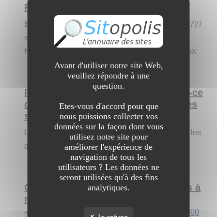
Présentez le site aux internautes :
Entreprise de serrurerie et de vitrerie dépannant 7j/7
sur Annecy et les alentours. Présent sur toute la
Haute-Savoie pour toutes les urgences ou travaux.
Avant d'utiliser notre site Web,
veuillez répondre à une
question.
Pourquoi est-il intéressant ? Qu'est-ce
qui pourrait le différencier des autres
Etes-vous d'accord pour que
sites ?
nous puissions collecter vos
données sur la façon dont vous
L'honnêteté, la transparence, les prix, le service, les
utilisez notre site pour
améliorer l'expérience de
qualifications.
navigation de tous les
utilisateurs ? Les données ne
seront utilisées qu'à des fins
Quels sont les trois principaux liens à
analytiques.
retenir de votre site ?
➔
https://basico-serrurier.fr/serrurier-annecy-74000