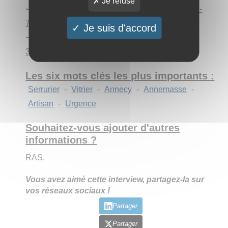
Je refuse
➔
https://basico-serrurier.fr/serrurier-annemasse-
74100
Je suis d'accord
➔
https://basico-serrurier.fr/serrurier-grenoble-
38000
Les six mots clés les plus importants :
Serrurier
-
Vitrier
-
Annecy
-
Annemasse
-
Artisan
-
Urgence
Souhaitez-vous ajouter d'autres
informations ?
RAS.
Vous avez aimé cette interview, partagez-la sur
vos réseaux sociaux !
Partager
Partager