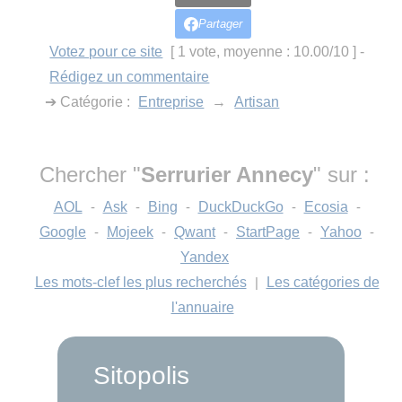
Partager
Votez pour ce site
[ 1 vote, moyenne : 10.00/10 ]
-
Rédigez un commentaire
➔ Catégorie :
Entreprise
→
Artisan
Chercher "
Serrurier Annecy
" sur :
AOL
-
Ask
-
Bing
-
DuckDuckGo
-
Ecosia
-
Google
-
Mojeek
-
Qwant
-
StartPage
-
Yahoo
-
Yandex
Les mots-clef les plus recherchés
|
Les catégories de
l'annuaire
Sitopolis