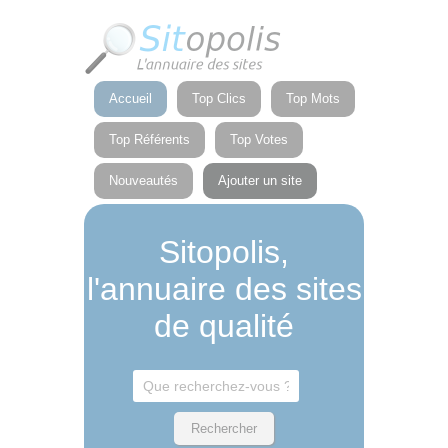
Panneau de gestion des cookies
Accueil
Top Clics
Top Mots
Top Référents
Top Votes
Nouveautés
Ajouter un site
Sitopolis,
l'annuaire des sites
de qualité