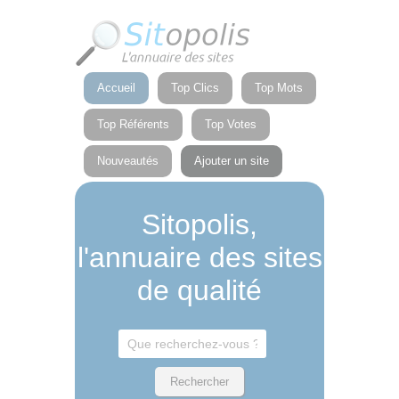
Panneau de gestion des cookies
Accueil
Top Clics
Top Mots
Top Référents
Top Votes
Nouveautés
Ajouter un site
Sitopolis,
l'annuaire des sites
de qualité