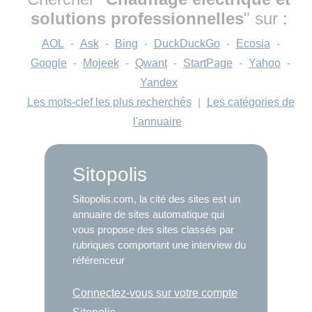
solutions professionnelles
" sur :
AOL
-
Ask
-
Bing
-
DuckDuckGo
-
Ecosia
-
Google
-
Mojeek
-
Qwant
-
StartPage
-
Yahoo
-
Yandex
Les mots-clef les plus recherchés
|
Les catégories de
l'annuaire
Sitopolis
Sitopolis.com, la cité des sites est un
annuaire de sites automatique qui
vous propose des sites classés par
rubriques comportant une interview du
référenceur
Connectez-vous sur votre compte