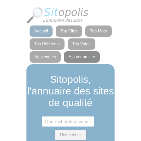
Panneau de gestion des cookies
Accueil
Top Clics
Top Mots
Top Référents
Top Votes
Nouveautés
Ajouter un site
Sitopolis,
l'annuaire des sites
de qualité