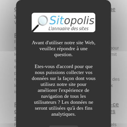
Qui êtes-vous par rapport au site que
vous allez nous présenter ?
Webmaster
Présentez le site aux internautes :
Rarformac propose à ses visteurs différentes
Avant d'utiliser notre site Web,
veuillez répondre à une
solutions de compression et de décompression pour
question.
les systèmes MAC OSX. D'origine, l'utilitaire fournit
sur le système OSX ne permet pas de gérer les
Etes-vous d'accord pour que
extensions telle que RAR pour exemple. C'est
nous puissions collecter vos
pourquoi d'autre logiciel sont nécessaire pour la
données sur la façon dont vous
réalisation de ceci. Rarformac référence certains des
utilisez notre site pour
logiciels les plus connus afin de les proposer aux
améliorer l'expérience de
internautes gratuitement.
navigation de tous les
utilisateurs ? Les données ne
Pourquoi est-il intéressant ? Qu'est-ce
seront utilisées qu'à des fins
qui pourrait le différencier des autres
analytiques.
sites ?
Rarformac se distingue par la sélection de logiciels