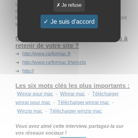
uniquement adaptés à la compression et à la
Je refuse
décompression de fichiers sous MACOS. Les
logiciels ont été comparé et les liens proposés sont
Je suis d'accord
tous fonctionnels.
Quels sont les trois principaux liens à
retenir de votre site ?
➔
http://www.rarformac.fr
➔
http://www.rarformac.fr/winzip
➔
http://
Les six mots clés les plus importants :
Winrar pour mac
-
Winrar mac
-
Télécharger
winrar pour mac
-
Télécharger winrar mac
-
Winzip mac
-
Télécharger winzip mac
Vous avez aimé cette interview, partagez-la sur
vos réseaux sociaux !