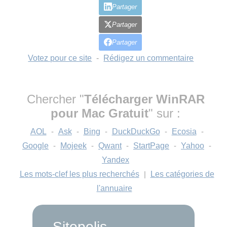
Partager
Partager
Partager
Votez pour ce site
-
Rédigez un commentaire
Chercher "
Télécharger WinRAR
pour Mac Gratuit
" sur :
AOL
-
Ask
-
Bing
-
DuckDuckGo
-
Ecosia
-
Google
-
Mojeek
-
Qwant
-
StartPage
-
Yahoo
-
Yandex
Les mots-clef les plus recherchés
|
Les catégories de
l'annuaire
Sitopolis