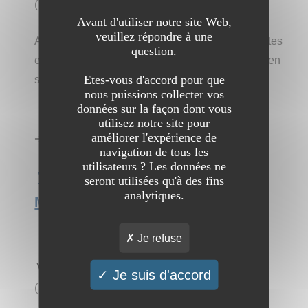
(
1 visite
)
Avant d'utiliser notre site Web,
veuillez répondre à une
Avec Serrurier Montigny-le-Bretonneux, vous petes
question.
entre de bonnes mains pour tout type de besoin en
Etes-vous d'accord pour que
serrurerie.
nous puissions collecter vos
données sur la façon dont vous
utilisez notre site pour
améliorer l'expérience de
➔ Catégorie :
Entreprise
→
Artisan
navigation de tous les
utilisateurs ? Les données ne
Voir l'interview du site Serrurier
seront utilisées qu'à des fins
analytiques.
Montigny-le-Bretonneux
Je refuse
Vitrier Montlignon
Je suis d'accord
(
1 visite
)