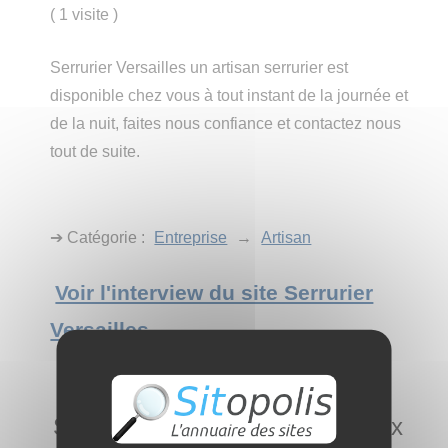
(
1 visite
)
Serrurier Versailles un artisan serrurier est
disponible chez vous à tout instant de la journée et
de la nuit, faites nous confiance et contactez nous
tout de suite.
➔ Catégorie :
Entreprise
→
Artisan
Voir l'interview du site Serrurier
Versailles
Serrurier Montigny-le-Bretonneux