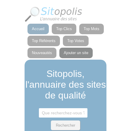
Panneau de gestion des cookies
Accueil
Top Clics
Top Mots
Top Référents
Top Votes
Nouveautés
Ajouter un site
Sitopolis,
l'annuaire des sites
de qualité