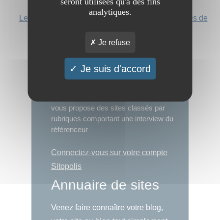
seront utilisées qu'à des fins
analytiques.
Les mots-clef les plus recherchés
|
Les catégories de
l'annuaire
Je refuse
Sitopolis
Je suis d'accord
Sitopolis.com, la cité des sites est un
annuaire de sites automatique qui
vous propose des sites classés par
rubriques comportant une interview du
référenceur
Connectez-vous sur votre compte
Sitopolis
Annuaire de sites
Venez faire connaître votre blog,