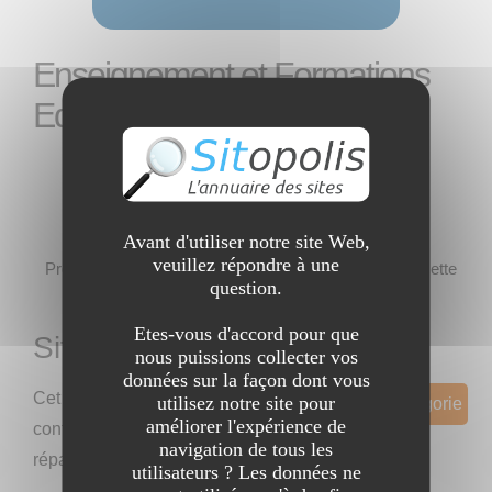
Enseignement et Formations
Education
Avant d'utiliser notre site Web,
Pas encore de sites dans cette catégorie !
veuillez répondre à une
Profitez-en pour y ajouter votre site s'il correspond à cette
question.
catégorie
Etes-vous d'accord pour que
Sites et Catégories
nous puissions collecter vos
données sur la façon dont vous
Cet annuaire
utilisez notre site pour
Proposer un Site dans cette catégorie
améliorer l'expérience de
contient 0 sites
navigation de tous les
répartis dans cette catégorie
utilisateurs ? Les données ne