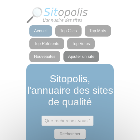
Panneau de gestion des cookies
Accueil
Top Clics
Top Mots
Top Référents
Top Votes
Nouveautés
Ajouter un site
Sitopolis,
l'annuaire des sites
de qualité