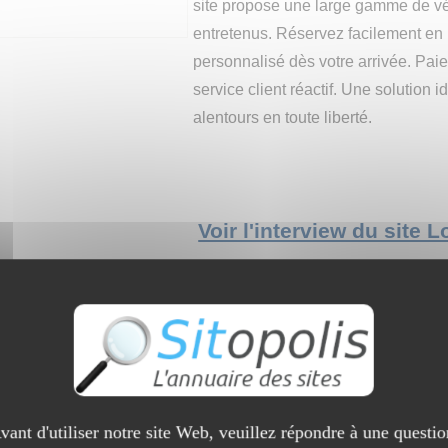
site propose une large gamme de véh
entretenus. Réservez facilement en l
personnalisé dès votre arrivée. Paie
service client réactif. Une solution 
alentours en toute liberté.
Voir l'interview du site 
Blog voyageauxpays.c
(
3 visites
)
Si vous aimez voyager et lire à propo
propose sur le blog voyageauxpays.com
vant d'utiliser notre site Web, veuillez répondre à une questio
satisfaire votre curiosité.