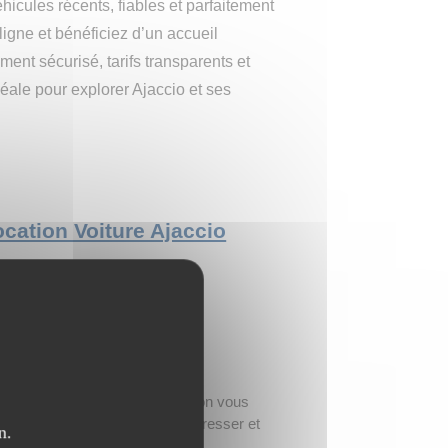
icules récents, fiables et parfaitement
igne et bénéficiez d’un accueil
ment sécurisé, tarifs transparents et
idéale pour explorer Ajaccio et ses
Location Voiture Ajaccio
om
s des voyages, les contenus qu'on vous
 sauront sans doute vous intéresser et
n.