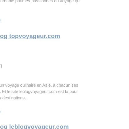
urnable pour les passionnés du voyage qui
s
 Blog topvoyageur.com
m
 un voyage culinaire en Asie, à chacun ses
. Et le site leblogvoyageur.com est là pour
s destinations.
s
 Blog leblogvoyageur.com