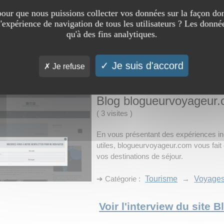
our que nous puissions collecter vos données sur la façon don
➔ Catégorie :
Tourisme
→
Voyage
l'expérience de navigation de tous les utilisateurs ? Les donnée
qu'à des fins analytiques.
Voir l'interview du sit
Je suis d'accord
Je refuse
Blog blogueurvoyageur
(
3 visites
)
En vous présentant des expériences iné
utiles, blogueurvoyageur.com vous fait 
vos destinations de séjour.
➔ Catégorie :
Tourisme
→
Voyage
Voir l'interview du site