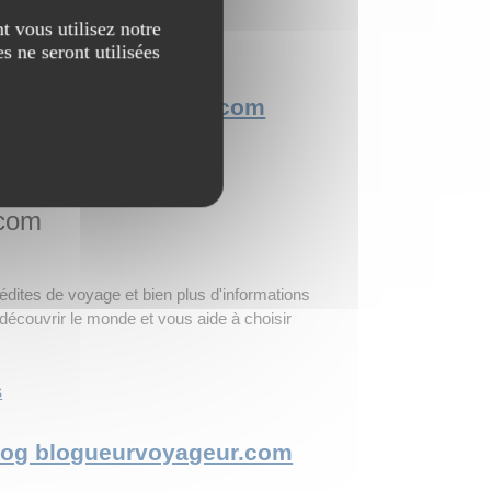
t vous utilisez notre
s
s ne seront utilisées
e Blog voyageauxpays.com
.com
dites de voyage et bien plus d'informations
découvrir le monde et vous aide à choisir
s
 Blog blogueurvoyageur.com