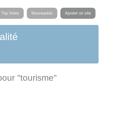
Top Votes
Nouveautés
Ajouter un site
alité
pour "tourisme"