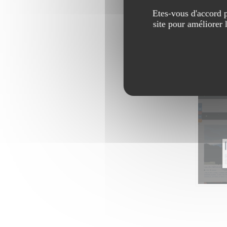
Etes-vous d'accord p
site pour améliorer 