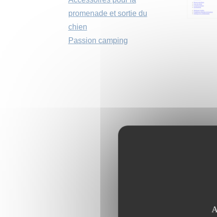
promenade et sortie du
chien
Passion camping
A