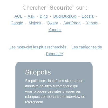
Chercher "
Securite
" sur :
AOL
-
Ask
-
Bing
-
DuckDuckGo
-
Ecosia
-
Google
-
Mojeek
-
Qwant
-
StartPage
-
Yahoo
-
Yandex
Les mots-clef les plus recherchés
|
Les catégories de
l'annuaire
Sitopolis
Sitopolis.com, la cité des sites est un
annuaire de sites automatique qui
vous propose des sites classés par
rubriques comportant une interview du
référenceur