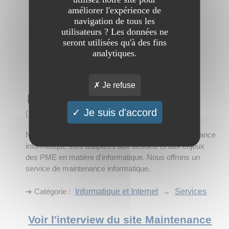
améliorer l'expérience de
navigation de tous les
utilisateurs ? Les données ne
seront utilisées qu'à des fins
analytiques.
Je refuse
Maintenance informatique | itaia
Je suis d'accord
(
4 visites
)
Nos offres me maintenance informatique et d'infogérance
informatique sont adaptées aux besoins et aux enjeux
des PME en matière d'informatique. Nous offrons un
service de maintenance informatique.
➔ Catégorie :
Informatique et Internet
→
Services
Voir l'interview du site Maintenance