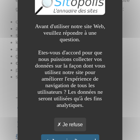
épicéa massif de 44, 70 et 92mm d'épaisseur. Notre
gamme est répartie en une 12aine de catégories:
chalets de jardin
Avant d'utiliser notre site Web,
abris de jardin
veuillez répondre à une
studio de jardin
question.
kiosques
abris pour barbecue
Etes-vous d'accord pour que
garages
nous puissions collecter vos
carport
s,
données sur la façon dont vous
pool-house
utilisez notre site pour
sauna.
améliorer l'expérience de
navigation de tous les
utilisateurs ? Les données ne
➔ Catégorie :
Commerce et économie
→
seront utilisées qu'à des fins
analytiques.
Artisanat
Voir l'interview du site Chalets et
Je refuse
abris de jardin en bois en kit