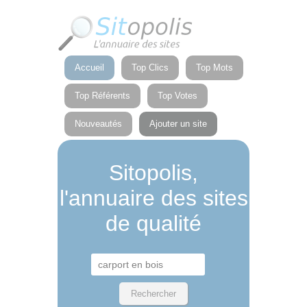
Panneau de gestion des cookies
Accueil
Top Clics
Top Mots
Top Référents
Top Votes
Nouveautés
Ajouter un site
Sitopolis,
l'annuaire des sites
de qualité