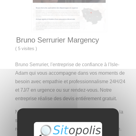
Bruno Serrurier Margency
(
5 visites
)
Bruno Serrurier, l'entreprise de confiance à l'Isle-
Adam qui vous accompagne dans vos moments de
besoin avec empathie et professionnalisme 24H/24
et 7J/7 en urgence ou sur rendez-vous. Notre
entreprise réalise des devis entiérement gratuit.
Nous sommes spécialiste dans le dommaine de la
serruerie générale, les ouvertures de porte, les
réparation de serrure et remplacement de serrure.