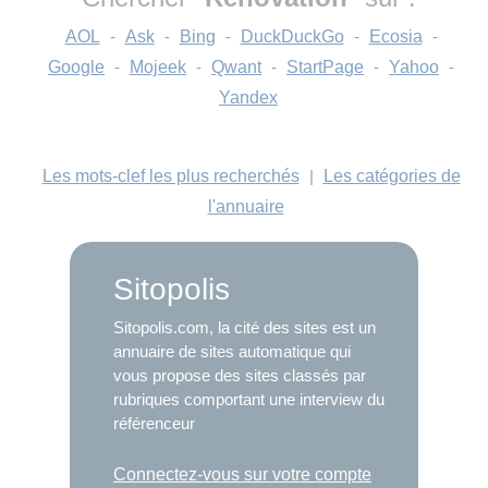
AOL
-
Ask
-
Bing
-
DuckDuckGo
-
Ecosia
-
Google
-
Mojeek
-
Qwant
-
StartPage
-
Yahoo
-
Yandex
Les mots-clef les plus recherchés
|
Les catégories de
l'annuaire
Sitopolis
Sitopolis.com, la cité des sites est un
annuaire de sites automatique qui
vous propose des sites classés par
rubriques comportant une interview du
référenceur
Connectez-vous sur votre compte