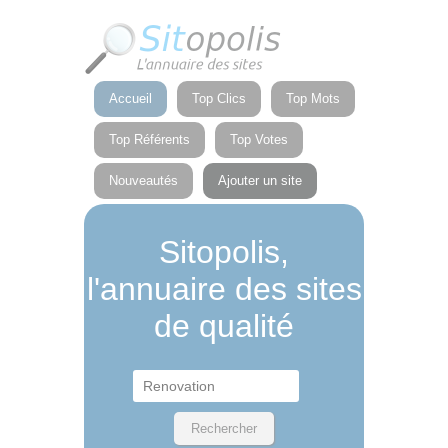
Panneau de gestion des cookies
Accueil
Top Clics
Top Mots
Top Référents
Top Votes
Nouveautés
Ajouter un site
Sitopolis,
l'annuaire des sites
de qualité