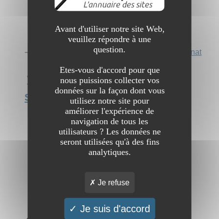
Avant d'utiliser notre site Web,
veuillez répondre à une
question.
➔ Catégorie :
Commerce et économie
→
Artisanat
Etes-vous d'accord pour que
Voir l'interview du site Bruno
nous puissions collecter vos
données sur la façon dont vous
Serrurier Margency
utilisez notre site pour
améliorer l'expérience de
navigation de tous les
utilisateurs ? Les données ne
seront utilisées qu'à des fins
analytiques.
Je refuse
Je suis d'accord