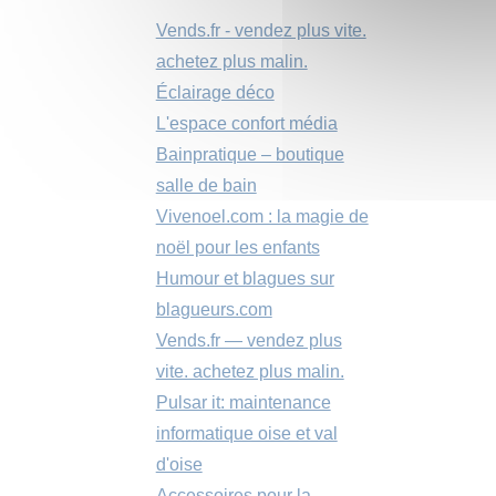
Vends.fr - vendez plus vite.
achetez plus malin.
Éclairage déco
L'espace confort média
Bainpratique – boutique
salle de bain
Vivenoel.com : la magie de
noël pour les enfants
Humour et blagues sur
blagueurs.com
Vends.fr — vendez plus
vite. achetez plus malin.
Pulsar it: maintenance
informatique oise et val
d'oise
Accessoires pour la