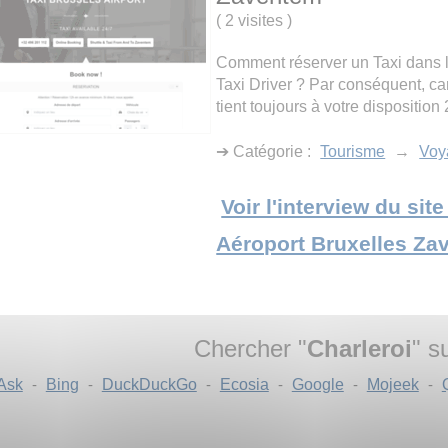
(
2 visites
)
Comment réserver un Taxi dans l
Taxi Driver ? Par conséquent, ca
tient toujours à votre disposition
➔ Catégorie :
Tourisme
→
Voy
Voir l'interview du sit
Aéroport Bruxelles Za
Chercher "
Charleroi
" su
Ask
-
Bing
-
DuckDuckGo
-
Ecosia
-
Google
-
Mojeek
-