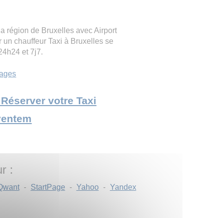
a région de Bruxelles avec Airport
r un chauffeur Taxi à Bruxelles se
 24h24 et 7j7.
ages
e Réserver votre Taxi
ventem
r :
Qwant
-
StartPage
-
Yahoo
-
Yandex