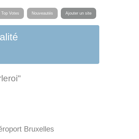
Top Votes
Nouveautés
Ajouter un site
alité
leroi"
éroport Bruxelles