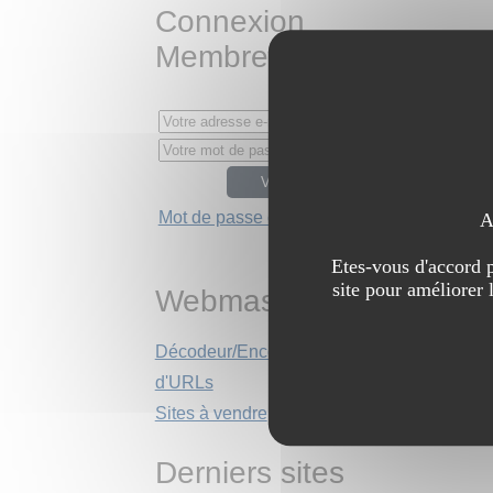
Connexion
Membres
Mot de passe oublié ?
A
Etes-vous d'accord p
site pour améliorer 
Webmasters
Décodeur/Encodeur
d'URLs
Sites à vendre
Derniers sites