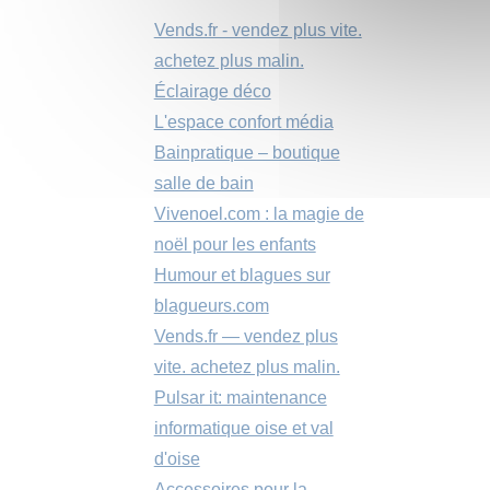
Vends.fr - vendez plus vite.
achetez plus malin.
Éclairage déco
L'espace confort média
Bainpratique – boutique
salle de bain
Vivenoel.com : la magie de
noël pour les enfants
Humour et blagues sur
blagueurs.com
Vends.fr — vendez plus
vite. achetez plus malin.
Pulsar it: maintenance
informatique oise et val
d'oise
Accessoires pour la