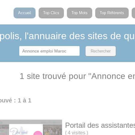
Accueil
Top Clics
Top Mots
Top Référents
polis, l'annuaire des sites de qu
1 site trouvé pour "Annonce e
ouvé : 1 à 1
Portail des assistante
(
4 visites
)