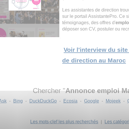
Les assistantes de direction trou
sur le portail AssistantePro. Ce 
témoignages, des offres d'
emplo
déposer son CV, postuler ou recr
Voir l'interview du sit
de direction au Maroc
Chercher "
Annonce emploi M
Ask
-
Bing
-
DuckDuckGo
-
Ecosia
-
Google
-
Mojeek
-
Les mots-clef les plus recherchés
|
Les catégor