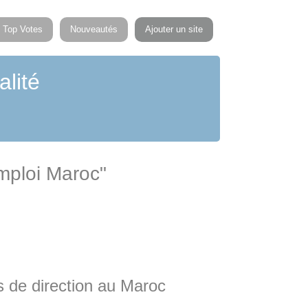
Top Votes
Nouveautés
Ajouter un site
alité
mploi Maroc"
s de direction au Maroc