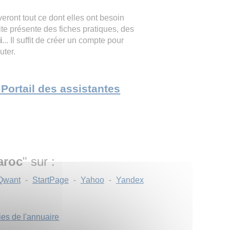
veront tout ce dont elles ont besoin
site présente des fiches pratiques, des
i
... Il suffit de créer un compte pour
uter.
e Portail des assistantes
aroc
" sur :
Qwant
-
StartPage
-
Yahoo
-
Yandex
ies de l'annuaire