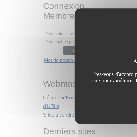
Connexion
Membres
Mot de passe oublié ?
A
Etes-vous d'accord p
site pour améliorer 
Webmasters
Décodeur/Encodeur
d'URLs
Sites à vendre
Derniers sites