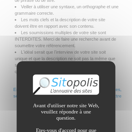
de phrase ou de titre.
Veiller à utiliser une syntaxe, un orthographe et une
grammaire correcte.
Les mots clefs et la description de votre site
doivent être en rapport avec son contenu.
Les soumissions multiples de votre site sont
INTERDITES. Merci de faire une recherche avant de
soumettre votre référencement.
L'idéal serait que l'interview de votre site soit
unique et que la description ne soit pas la même que
sur d'autres sites afin de proposer un contenu de
qualité.
En raison de trop nombreuses soumissions de sites,
seuls les forfaits PREMIUM ont le droit de soumettre
des sites désormais (et sans limite bien sûr).
Avant d'utiliser notre site Web,
Merci de choisir le forfait ci-dessous.
veuillez répondre à une
question.
Annuaire optimisé pour le
Etes-vous d'accord pour que