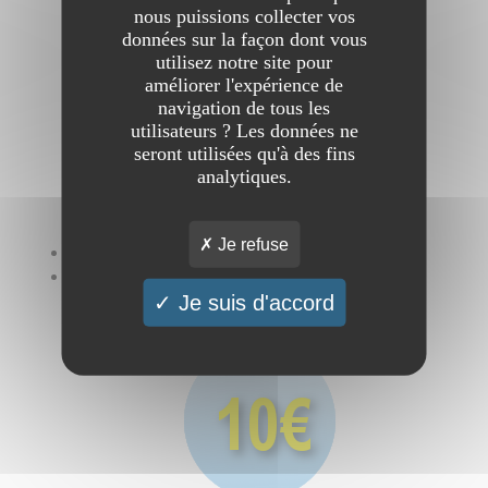
référencement
nous puissions collecter vos
données sur la façon dont vous
utilisez notre site pour
améliorer l'expérience de
navigation de tous les
utilisateurs ? Les données ne
seront utilisées qu'à des fins
analytiques.
Je refuse
Soumission
illimitée
pour seulement 10€.
Plus vous
détaillerez
votre site et mieux il se
Je suis d'accord
classera
.