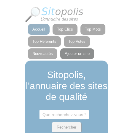
Panneau de gestion des cookies
Accueil
Top Clics
Top Mots
Top Référents
Top Votes
Nouveautés
Ajouter un site
Sitopolis,
l'annuaire des sites
de qualité