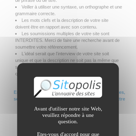
de phrase ou de titre.
Veiller à utiliser une syntaxe, un orthographe et une
grammaire correcte.
Les mots clefs et la description de votre site
doivent être en rapport avec son contenu.
Les soumissions multiples de votre site sont
INTERDITES. Merci de faire une recherche avant de
soumettre votre référencement.
L'idéal serait que l'interview de votre site soit
unique et que la description ne soit pas la même que
sur d'autres sites afin de proposer un contenu de
qualité.
En raison de trop nombreuses soumissions de sites,
seuls les forfaits PREMIUM ont le droit de soumettre
des sites désormais (et sans limite bien sûr).
Avant d'utiliser notre site Web,
Merci de choisir le forfait ci-dessous.
veuillez répondre à une
question.
Annuaire optimisé pour le
Etes-vous d'accord pour que