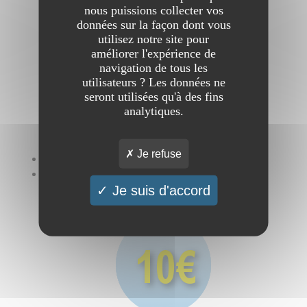
référencement
nous puissions collecter vos
données sur la façon dont vous
utilisez notre site pour
améliorer l'expérience de
navigation de tous les
utilisateurs ? Les données ne
seront utilisées qu'à des fins
analytiques.
Je refuse
Soumission
illimitée
pour seulement 10€.
Plus vous
détaillerez
votre site et mieux il se
Je suis d'accord
classera
.