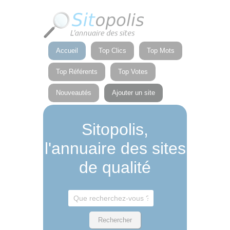
Panneau de gestion des cookies
Accueil
Top Clics
Top Mots
Top Référents
Top Votes
Nouveautés
Ajouter un site
Sitopolis,
l'annuaire des sites
de qualité